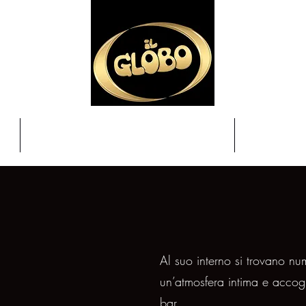
le
I nostri eventi programmati
Program
Al suo interno si trovano nu
un’atmosfera intima e accogl
bar.