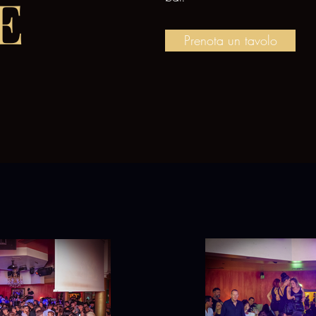
E
Prenota un tavolo