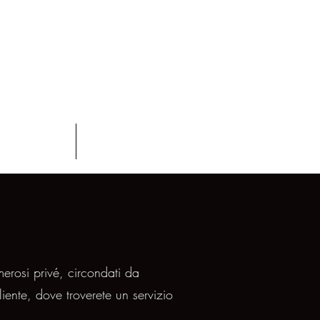
ma liscio
Altro
merosi privé, circondati da
iente, dove troverete un servizio